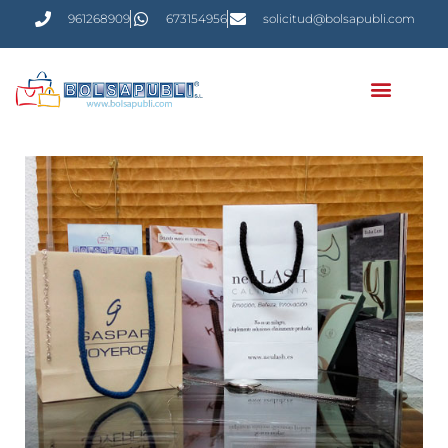
961268909
673154956
solicitud@bolsapubli.com