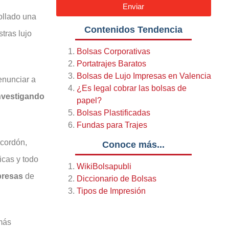
Enviar
ollado una
Contenidos Tendencia
tras lujo
Bolsas Corporativas
Portatrajes Baratos
Bolsas de Lujo Impresas en Valencia
renunciar a
¿Es legal cobrar las bolsas de
nvestigando
papel?
Bolsas Plastificadas
Fundas para Trajes
cordón,
Conoce más...
icas y todo
WikiBolsapubli
resas
de
Diccionario de Bolsas
Tipos de Impresión
más