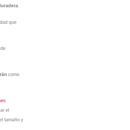
duradera
.
edad que
 de
rán
como
ar el
 el tamaño y