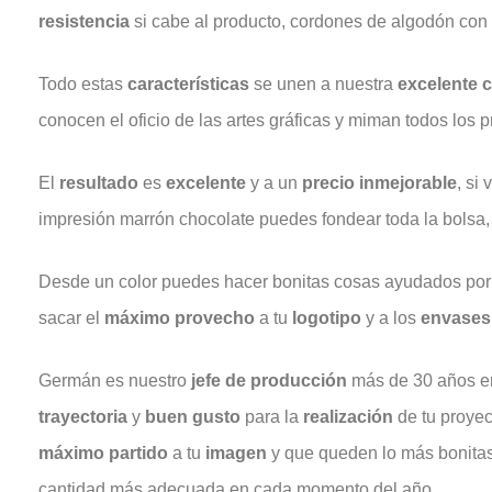
resistencia
si cabe al producto, cordones de algodón con 
Todo estas
características
se unen a nuestra
excelente
c
conocen el oficio de las artes gráficas y miman todos los
El
resultado
es
excelente
y a un
precio
inmejorable
, si
impresión marrón chocolate puedes fondear toda la bolsa, 
Desde un color puedes hacer bonitas cosas ayudados por
sacar el
máximo
provecho
a tu
logotipo
y a los
envases
Germán es nuestro
jefe
de producción
más de 30 años en
trayectoria
y
buen
gusto
para la
realización
de tu proyec
máximo
partido
a tu
imagen
y que queden lo más bonita
cantidad más adecuada en cada momento del año.