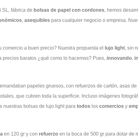
 SL, fábrica de
bolsas de papel con cordones
, hemos desarr
onómicos
,
asequibles
para cualquier negocio o empresa. Nues
 comercio a buen precio? Nuestra propuesta el
lujo light
, sin 
a precios baratos ¿qué como lo hacemos? Pues,
innovando
,
i
emandaban papeles gruesos, con refuerzos de cartón, asas de 
totales, que cubren toda la superficie. Incluso imágenes fotográf
 nuestras bolsas de lujo light para
todos
los
comercios
y
emp
ia
en 120 gr y con
refuerzo
en la boca de 500 gr para dotar de 