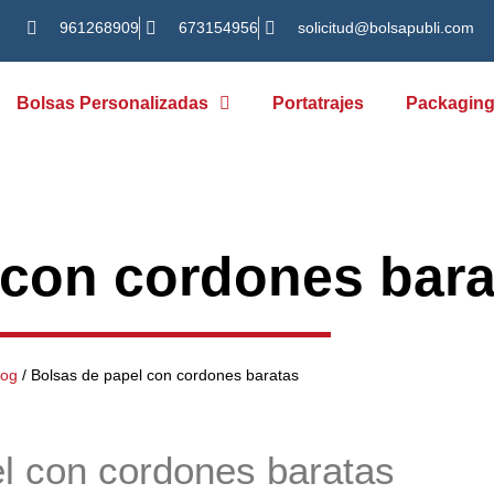
961268909
673154956
solicitud@bolsapubli.com
Bolsas Personalizadas
Portatrajes
Packagin
 con cordones bara
log
/
Bolsas de papel con cordones baratas
l con cordones baratas