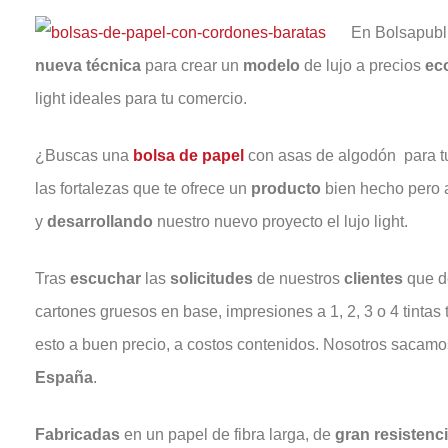
En Bolsapubli
nueva
técnica
para crear un
modelo
de lujo a precios
ec
light ideales para tu comercio.
¿Buscas una
bolsa de papel
con asas de algodón para tu
las fortalezas que te ofrece un
producto
bien hecho pero 
y
desarrollando
nuestro nuevo proyecto el lujo light.
Tras
escuchar
las
solicitudes
de nuestros
clientes
que d
cartones gruesos en base, impresiones a 1, 2, 3 o 4 tintas 
esto a buen precio, a costos contenidos. Nosotros sacamos
España
.
Fabricadas
en un papel de fibra larga, de
gran resistenc