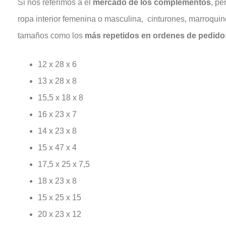
Si nos referimos a el
mercado de los complementos
, pe
ropa interior femenina o masculina, cinturones, marroquin
tamaños como los
más repetidos en ordenes de pedido
12 x 28 x 6
13 x 28 x 8
15,5 x 18 x 8
16 x 23 x 7
14 x 23 x 8
15 x 47 x 4
17,5 x 25 x 7,5
18 x 23 x 8
15 x 25 x 15
20 x 23 x 12