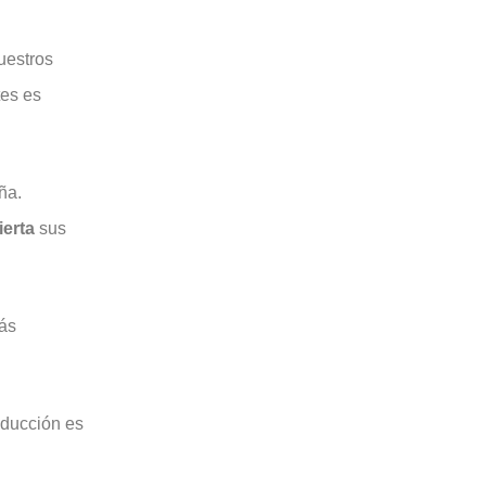
uestros
tes es
ña.
ierta
sus
ás
raducción es