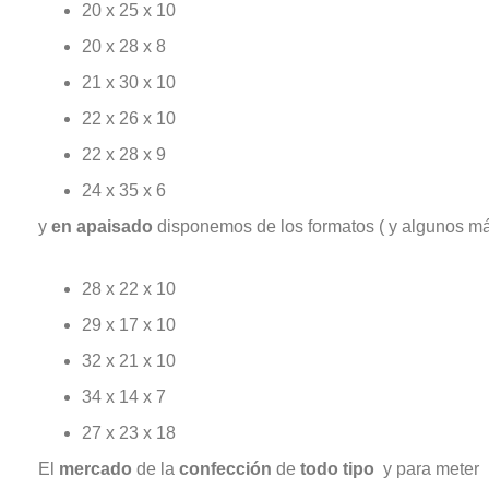
20 x 25 x 10
20 x 28 x 8
21 x 30 x 10
22 x 26 x 10
22 x 28 x 9
24 x 35 x 6
y
en apaisado
disponemos de los formatos ( y algunos más
28 x 22 x 10
29 x 17 x 10
32 x 21 x 10
34 x 14 x 7
27 x 23 x 18
El
mercado
de la
confección
de
todo
tipo
y para meter 