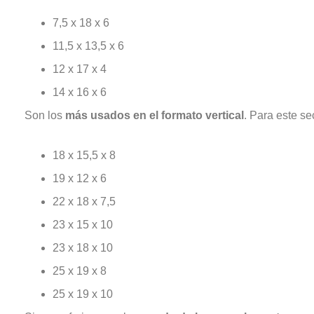
7,5 x 18 x 6
11,5 x 13,5 x 6
12 x 17 x 4
14 x 16 x 6
Son los
más usados en el formato vertical
. Para este se
18 x 15,5 x 8
19 x 12 x 6
22 x 18 x 7,5
23 x 15 x 10
23 x 18 x 10
25 x 19 x 8
25 x 19 x 10