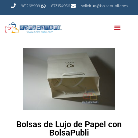
961268909
673154956
solicitud@bolsapubli.com
Bolsas de Lujo de Papel con
BolsaPubli