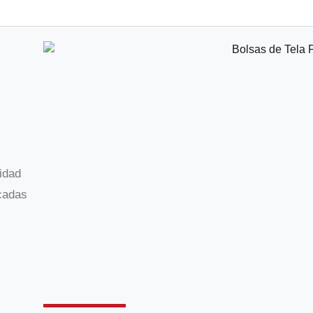
idad
icadas