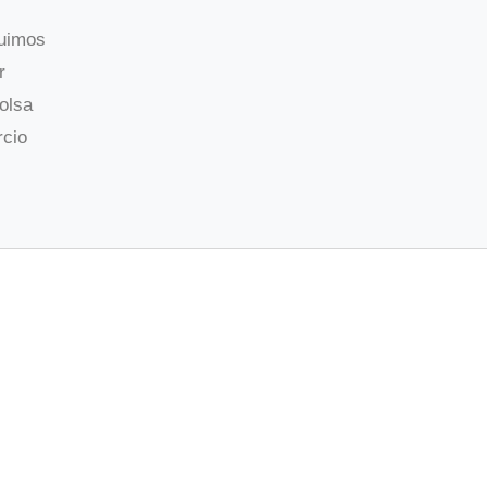
guimos
r
olsa
rcio
RESUPUESTO A MEDI
formulario y nos pondremos en contacto contigo.