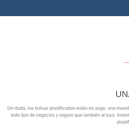
BOLSAS D
Bolsas Publicitarias
/
Bols
UN
Sin duda, las bolsas plastificadas están en auge, una mues
todo tipo de negocios y seguro que también al tuyo. Invier
plasti