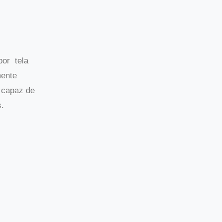
por tela
mente
a capaz de
s.