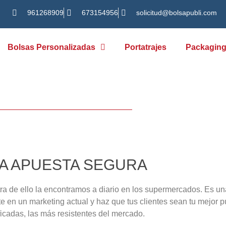
961268909
673154956
solicitud@bolsapubli.com
Bolsas Personalizadas
Portatrajes
Packagin
E TELA PLASTIFICADA
as Personalizadas
/
Bolsas de Tela
/
Bolsas de Tela Plastificadas
A APUESTA SEGURA
tra de ello la encontramos a diario en los supermercados. Es u
te en un marketing actual y haz que tus clientes sean tu mejor p
ficadas, las más resistentes del mercado.